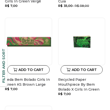
Girls In Green Vergê
Cuia
Regular
R$ 7,00
R$ 35,00
R$ 38,00
price
Sale
Regular
price
price
FILTER AND SORT
ADD TO CART
ADD TO CART
Seda Bem Bolado Girls In
Recycled Paper
Green KS Brown Large
Mouthpiece By Bem
Regular
R$ 7,00
Bolado X Girls In Green
price
Regular
R$ 7,00
price