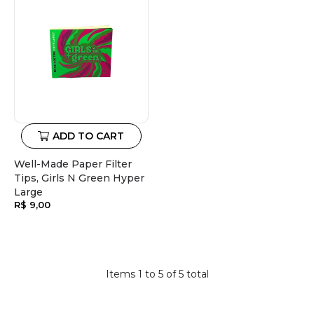
ADD TO CART
Well-Made Paper Filter
Tips, Girls N Green Hyper
Large
Regular
R$ 9,00
price
Items 1 to 5 of 5 total